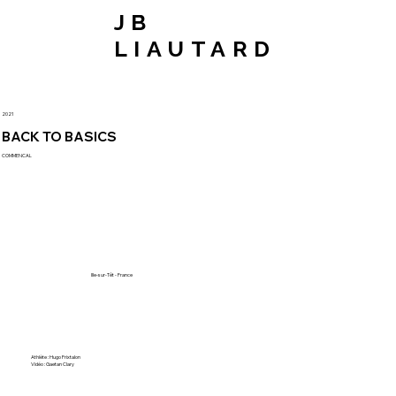
JB
LIAUTARD
2021
BACK TO BASICS
COMMENCAL
Ille-sur-Têt - France
Athlète : Hugo Frixtalon
Vidéo : Gaetan Clary