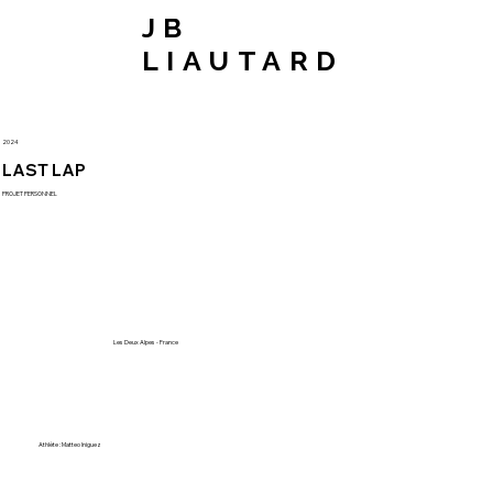
JB
LIAUTARD
2024
LAST LAP
PROJET PERSONNEL
Les Deux Alpes - France
Athlète : Matteo Iniguez