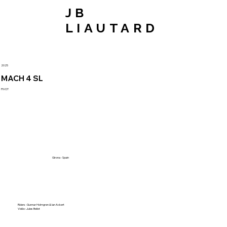
JB
LIAUTARD
2025
MACH 4 SL
PIVOT
Girona - Spain
Riders : Gunnar Holmgren & Ian Ackert
Vidéo : Jules Bellot