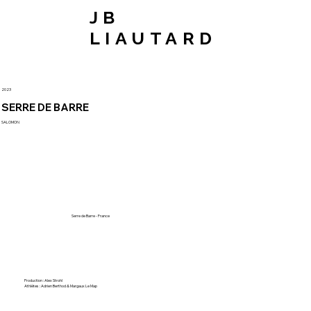
JB
LIAUTARD
2023
SERRE DE BARRE
SALOMON
Serre de Barre - France
Production : Alex Strohl
Athlètes : Adrien Berthod & Margaux Le Map