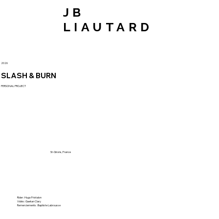
JB
LIAUTARD
2026
SLASH & BURN
PERSONAL PROJECT
St-Girons, France
Rider : Hugo Frixtalon
Vidéo : Gaetan Clary
Remerciements : Baptiste Labrousse