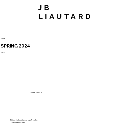
JB
LIAUTARD
2024
SPRING 2024
100%
Ariège - France
Riders : Matteo Iniguez, Hugo Frixtalon
Video : Gaetan Clary